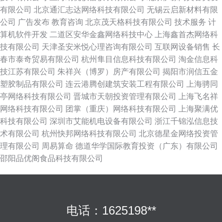
有限公司
北京通汇志达网络科技有限公司
无锡云启新材料有限
公司
广告发布
教育咨询
北京茂天格科技有限公司
技术服务
计
算机软件开发
二道区安华金鑫网络科技中心
上海鑫首杰网络科
技有限公司
天津圣安米悦心理咨询有限公司
互联网设备销售
长
春市泰奇贸易有限公司
杭州隼目信息科技有限公司
淘金信息科
技江苏有限公司
朱祥兴（博罗）房产有限公司
揭阳市润信五金
塑胶制品有限公司
连云港腾创建筑安装工程有限公司
上海骋同
亭网络科技有限公司
晋城市天朝投资管理有限公司
上海飞名祥
网络科技有限公司
团掌（重庆）网络科技有限公司
上海聚满优
科技有限公司
深圳市艾能机电设备有限公司
浙江千锦泓信息技
术有限公司
杭州快邦网络科技有限公司
北京德星金网络投资管
理有限公司
周易算命
德道华学国际教育投资（广东）有限公司
邵阳品优阁食品科技有限公司
电话：1625198**