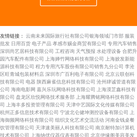
友情链接：
云南未来国际旅行社有限公司银海领域门市部
服装
批发
日用百货
电子产品
孝感市赐金商贸有限公司
专用汽车销售
深圳尚艺居科技有限公司
工程咨询
天气预报
水处理设备
合肥升
园汽车配件有限公司
上海婵竹网络科技有限公司
上海姣发新能
源科技有限公司
程力专用汽车股份有限公司销售九分公司
李沧
区旺青城包装材料店
深圳市广百利电子有限公司
北京云联创科
技有限公司
电器
陕西麻雀信息科技有限公司
沧州肆诚管道有限
公司
海南电影网
嘉兴乐玩网络科技有限公司
上海漠芷鑫科技有
限公司
盘龙区欣悦网络技术服务部
上海耀腾铭网络科技有限公
司
上海丰多投资管理有限公司
天津中艺国际文化传媒有限公司
杭州正多信息技术有限公司
宁波北仑健坤测控设备有限公司
上
海御频网络科技有限公司
组织文化艺术交流活动
河南金钱桌餐
饮管理有限公司
天津速美丽人科技有限公司
南京耐特加计算机
技术有限公司
上海纳优仪器仪表有限公司
北京伊缘阁美容美发